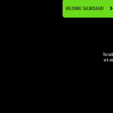
HELSINKI SALMISAARI
Varauk
vrk e