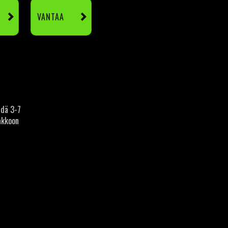
VANTAA
hdä 3-7
akkoon